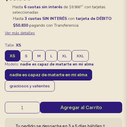
Hasta
6 cuotas sin interés
de
con tarjetas
67
$9.966
seleccionadas
Hasta
3 cuotas SIN INTERÉS
con
tarjeta de DÉBITO
$50.830
pagando con Transferencia
Ver más detalles
Talle:
XS
XS
S
M
L
XL
XXL
Modelo:
nadie es capaz de matarte en mi alma
nadie es capaz de matarte en mi alma
graciosos y valientes
Agregar al Carrito
Tu pedido se despacha en 3 a 5 días hábiles ‼️