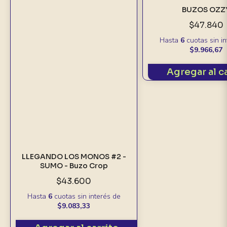
BUZOS OZZ
$47.840
Hasta
6
cuotas sin i
$9.966,67
Agregar al c
LLEGANDO LOS MONOS #2 -
SUMO - Buzo Crop
$43.600
Hasta
6
cuotas sin interés
de
$9.083,33