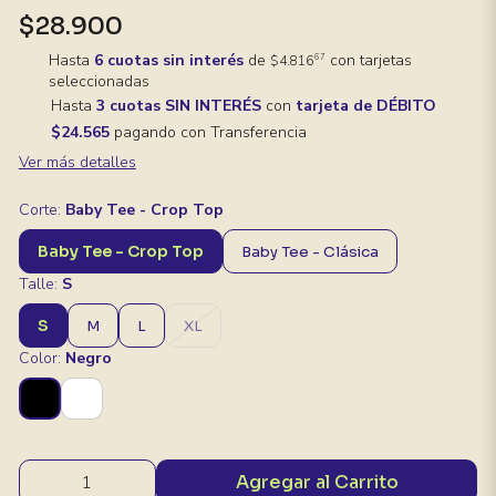
$28.900
Hasta
6 cuotas sin interés
de
con tarjetas
67
$4.816
seleccionadas
Hasta
3 cuotas SIN INTERÉS
con
tarjeta de DÉBITO
$24.565
pagando con Transferencia
Ver más detalles
Corte:
Baby Tee - Crop Top
Baby Tee - Crop Top
Baby Tee - Clásica
Talle:
S
S
M
L
XL
Color:
Negro
Agregar al Carrito