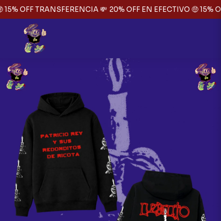
 15% OFF TRANSFERENCIA 💸
20% OFF EN EFECTIVO 🤑 15% O