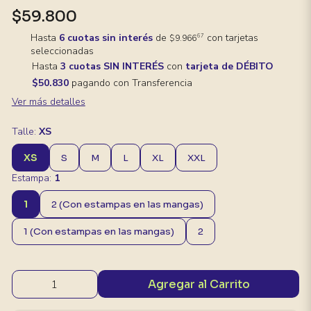
$59.800
Hasta
6 cuotas sin interés
de
con tarjetas
67
$9.966
seleccionadas
Hasta
3 cuotas SIN INTERÉS
con
tarjeta de DÉBITO
$50.830
pagando con Transferencia
Ver más detalles
Talle:
XS
XS
S
M
L
XL
XXL
Estampa:
1
1
2 (Con estampas en las mangas)
1 (Con estampas en las mangas)
2
Agregar al Carrito