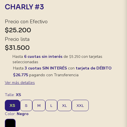
CHARLY #3
Precio con Efectivo
$25.200
Precio lista
$31.500
Hasta
6 cuotas sin interés
de
con tarjetas
$5.250
seleccionadas
Hasta
3 cuotas SIN INTERÉS
con
tarjeta de DÉBITO
$26.775
pagando con Transferencia
Ver más detalles
Talle:
XS
XS
S
M
L
XL
XXL
Color:
Negro