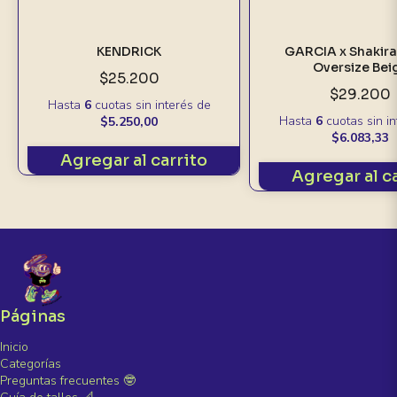
KENDRICK
GARCIA x Shakira
Oversize Bei
$25.200
$29.200
Hasta
6
cuotas sin interés
de
Hasta
6
cuotas sin i
$5.250,00
$6.083,33
Agregar al carrito
Agregar al c
Páginas
Inicio
Categorías
Preguntas frecuentes 🤓