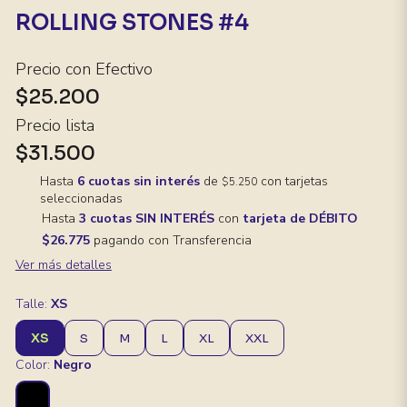
ROLLING STONES #4
Precio con Efectivo
$25.200
Precio lista
$31.500
Hasta
6 cuotas sin interés
de
con tarjetas
$5.250
seleccionadas
Hasta
3 cuotas SIN INTERÉS
con
tarjeta de DÉBITO
$26.775
pagando con Transferencia
Ver más detalles
Talle:
XS
XS
S
M
L
XL
XXL
Color:
Negro