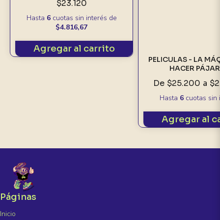
$23.120
Hasta
6
cuotas sin interés
de
$4.816,67
Agregar al carrito
PELICULAS - LA MÁ
HACER PÁJA
De
$25.200
a
$2
Hasta
6
cuotas sin 
Agregar al c
Páginas
Inicio