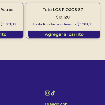
 Astros
Tote LOS PIOJOS 87
$19.120
e
$3.983,33
Hasta
6
cuotas sin interés
de
$3.983,33
rito
Agregar al carrito
Creado con