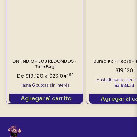
DNI INDIO - LOS REDONDOS -
Sumo #3 - Fiebre - 
Tote Bag
$19.120
De
$19.120
a
$23.041
60
Hasta
6
cuotas sin i
Hasta
6
cuotas sin interés
$3.983,33
Agregar al carrito
Agregar al c