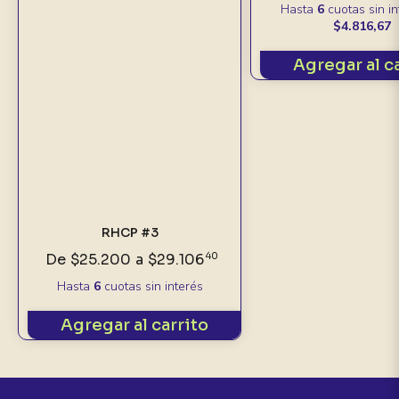
Hasta
6
cuotas sin i
$4.816,67
Agregar al c
RHCP #3
De
$25.200
a
$29.106
40
Hasta
6
cuotas sin interés
Agregar al carrito