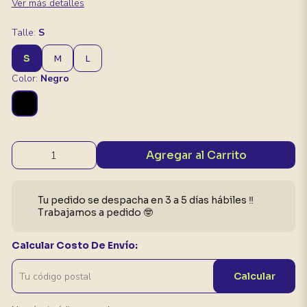
Ver más detalles
Talle:
S
S
M
L
Color:
Negro
Agregar al Carrito
Tu pedido se despacha en 3 a 5 días hábiles ‼️
Trabajamos a pedido 🤓
Calcular Costo De Envío:
Calcular