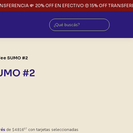
SFERENCIA 💸
20% OFF EN EFECTIVO 🤑 15% OFF TRANSFEREN
Tee SUMO #2
SUMO #2
rés
de
con tarjetas seleccionadas
67
$4.816