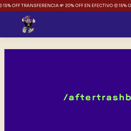
 15% OFF TRANSFERENCIA 💸
20% OFF EN EFECTIVO 🤑 15% O