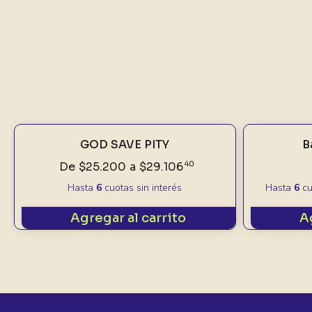
GOD SAVE PITY
B
De
$25.200
a
$29.106
40
Hasta
6
cuotas sin interés
Hasta
6
cu
Agregar al carrito
A