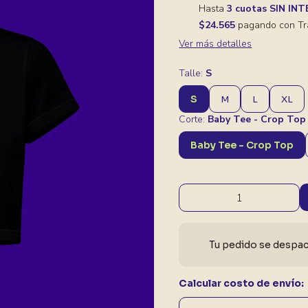
Hasta
3 cuotas SIN IN
$24.565
pagando con Tr
Ver más detalles
Talle:
S
S
M
L
XL
Corte:
Baby Tee - Crop Top
Baby Tee - Crop Top
Tu pedido se despach
Calcular costo de envío: