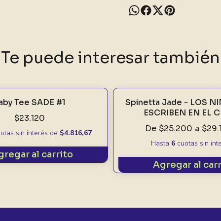
Te puede interesar también
aby Tee SADE #1
Spinetta Jade - LOS 
ESCRIBEN EN EL C
$23.120
De
$25.200
a
$29.
otas sin interés
de
$4.816,67
Hasta
6
cuotas sin int
gregar al carrito
Agregar al car