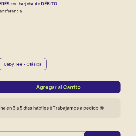
TERÉS
con
tarjeta de DÉBITO
ansferencia
Baby Tee - Clásica
Agregar al Carrito
a en 3 a 5 días hábiles ‼️ Trabajamos a pedido 🤓