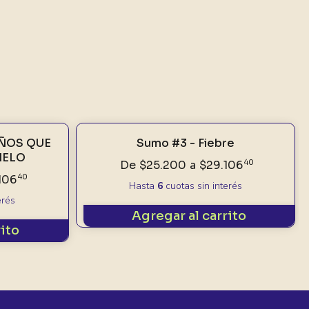
NIÑOS QUE
Sumo #3 - Fiebre
IELO
De
$25.200
a
$29.106
40
106
40
Hasta
6
cuotas sin interés
erés
Agregar al carrito
rito