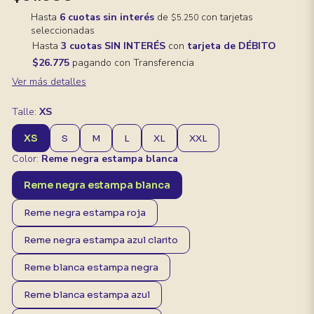
Hasta
6 cuotas sin interés
de
con tarjetas
$5.250
seleccionadas
Hasta
3 cuotas SIN INTERÉS
con
tarjeta de DÉBITO
$26.775
pagando con Transferencia
Ver más detalles
Talle:
XS
XS
S
M
L
XL
XXL
Color:
Reme negra estampa blanca
Reme negra estampa blanca
Reme negra estampa roja
Reme negra estampa azul clarito
Reme blanca estampa negra
Reme blanca estampa azul