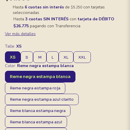
Hasta
6 cuotas sin interés
de
con tarjetas
$5.250
seleccionadas
Hasta
3 cuotas SIN INTERÉS
con
tarjeta de DÉBITO
$26.775
pagando con Transferencia
Ver más detalles
Talle:
XS
XS
S
M
L
XL
XXL
Color:
Reme negra estampa blanca
Reme negra estampa blanca
Reme negra estampa roja
Reme negra estampa azul clarito
Reme blanca estampa negra
Reme blanca estampa azul