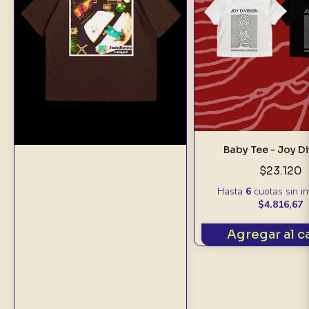
Baby Tee - Joy Di
$23.120
Hasta
6
cuotas sin i
$4.816,67
Agregar al c