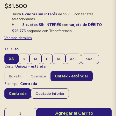
$31.500
Hasta
6 cuotas sin interés
de
con tarjetas
$5.250
seleccionadas
Hasta
3 cuotas SIN INTERÉS
con
tarjeta de DÉBITO
$26.775
pagando con Transferencia
Ver más detalles
Talle:
XS
XS
S
M
L
XL
XXL
XXXL
Corte:
Unisex - estándar
Unisex - estándar
Boxy fit
Oversize
Estampa:
Centrada
Centrada
Costado Inferior
Agregar al Carrito