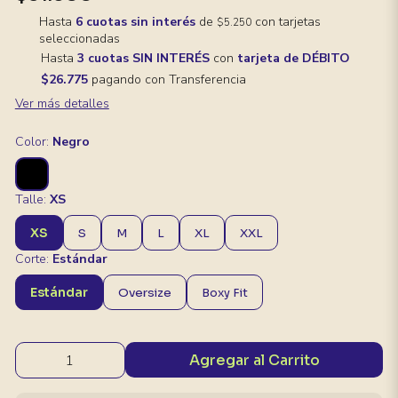
Hasta
6 cuotas sin interés
de
con tarjetas
$5.250
seleccionadas
Hasta
3 cuotas SIN INTERÉS
con
tarjeta de DÉBITO
$26.775
pagando con Transferencia
Ver más detalles
Color:
Negro
Talle:
XS
XS
S
M
L
XL
XXL
Corte:
Estándar
Estándar
Oversize
Boxy Fit
Agregar al Carrito