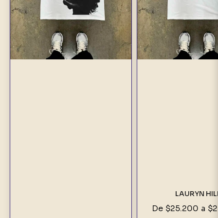
LAURYN HIL
De
$25.200
a
$2