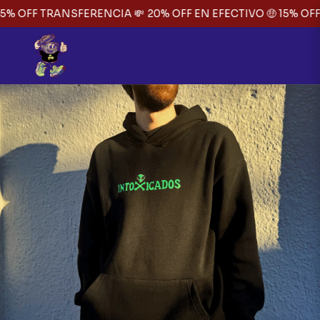
5% OFF TRANSFERENCIA 💸
20% OFF EN EFECTIVO 🤑 15% OFF