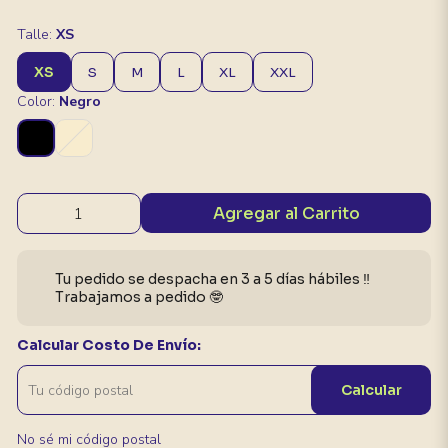
Talle:
XS
XS
S
M
L
XL
XXL
Color:
Negro
Agregar al Carrito
Tu pedido se despacha en 3 a 5 días hábiles ‼️
Trabajamos a pedido 🤓
Calcular Costo De Envío:
Calcular
No sé mi código postal