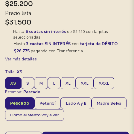
$25.200
Precio lista
$31.500
Hasta
6 cuotas sin interés
de
con tarjetas
$5.250
seleccionadas
Hasta
3 cuotas SIN INTERÉS
con
tarjeta de DÉBITO
$26.775
pagando con Transferencia
Ver más detalles
Talle:
XS
XS
S
M
L
XL
XXL
XXXL
Estampa:
Pescado
Pescado
Peteribí
Lado A y B
Madre Selva
Como el viento voy a ver