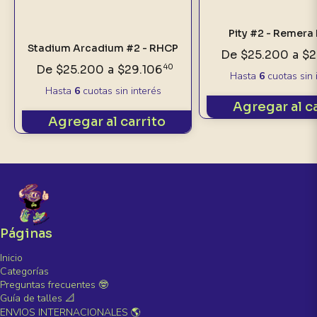
Pity #2 - Remera
Stadium Arcadium #2 - RHCP
De
$25.200
a
$2
De
$25.200
a
$29.106
40
Hasta
6
cuotas sin 
Hasta
6
cuotas sin interés
Agregar al c
Agregar al carrito
Páginas
Inicio
Categorías
Preguntas frecuentes 🤓
Guía de talles 📐
ENVIOS INTERNACIONALES 🌎