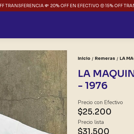
 TRANSFERENCIA 💸
20% OFF EN EFECTIVO 🤑 15% OFF TRANS
Inicio
Remeras
LA MA
/
/
LA MAQUIN
- 1976
Precio con Efectivo
$25.200
Precio lista
$31.500