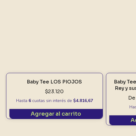
Baby Tee LOS PIOJOS
Baby Tee 
Rey y su
$23.120
De
Hasta
6
cuotas sin interés
de
$4.816,67
Ha
Agregar al carrito
A