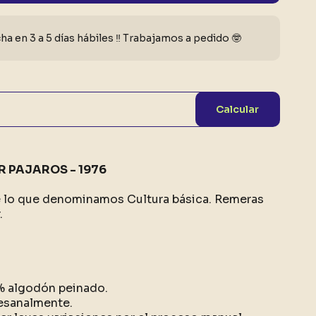
a en 3 a 5 días hábiles ‼️ Trabajamos a pedido 🤓
Calcular
R PAJAROS - 1976
e lo que denominamos Cultura básica. Remeras
.
0% algodón peinado.
esanalmente.