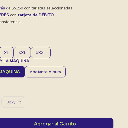
rés
de
con tarjetas seleccionadas
$5.250
TERÉS
con
tarjeta de DÉBITO
ansferencia
XL
XXL
XXXL
 Y LA MAQUINA
A MAQUINA
Adelante Album
Boxy Fit
Agregar al Carrito