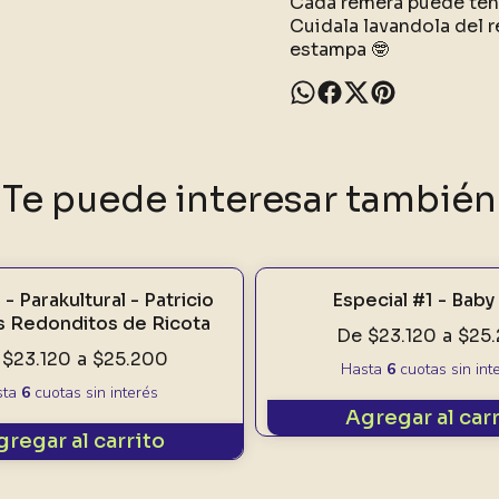
Cada remera puede tene
Cuidala lavandola del r
estampa 🤓
Te puede interesar también
- Parakultural - Patricio
Especial #1 - Baby
s Redonditos de Ricota
De
$23.120
a
$25
$23.120
a
$25.200
Hasta
6
cuotas sin int
sta
6
cuotas sin interés
Agregar al car
gregar al carrito