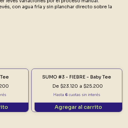
r leves variaciones por el proceso manual.
evés, con agua fría y sin planchar directo sobre la
 Tee
SUMO #3 - FIEBRE - Baby Tee
.200
De
$23.120
a
$25.200
erés
Hasta
6
cuotas sin interés
rito
Agregar al carrito