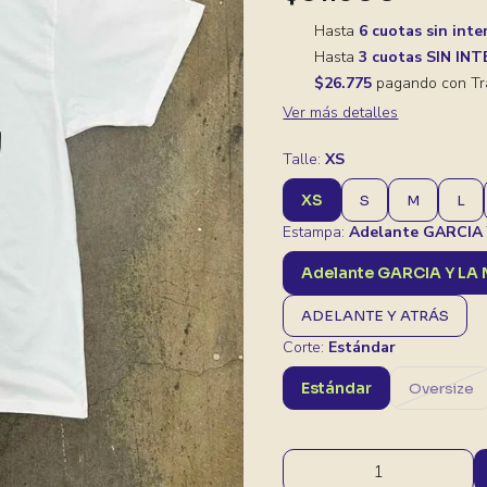
Hasta
6 cuotas sin inte
Hasta
3 cuotas SIN IN
$26.775
pagando con Tr
Ver más detalles
Talle:
XS
XS
S
M
L
Estampa:
Adelante GARCIA
Adelante GARCIA Y L
ADELANTE Y ATRÁS
Corte:
Estándar
Estándar
Oversize