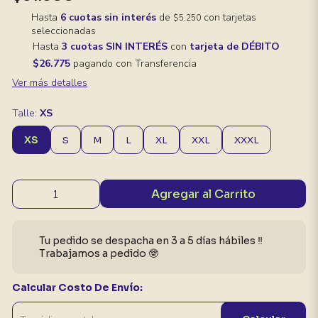
Hasta
6 cuotas sin interés
de
con tarjetas
$5.250
seleccionadas
Hasta
3 cuotas SIN INTERÉS
con
tarjeta de DÉBITO
$26.775
pagando con Transferencia
Ver más detalles
Talle:
XS
XS
S
M
L
XL
XXL
XXXL
Agregar al Carrito
Tu pedido se despacha en 3 a 5 días hábiles ‼️
Trabajamos a pedido 🤓
Calcular Costo De Envío: