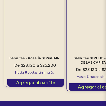
Baby Tee - Rosalía BERGHAIN
Baby Tee SERU #1 
DE LAS CAPIT
De
$23.120
a
$25.200
De
$23.120
a
$
Hasta
6
cuotas sin interés
Hasta
6
cuotas sin 
Agregar al carrito
Agregar al c