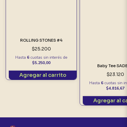
ROLLING STONES #4
$25.200
Hasta
6
cuotas sin interés
de
$5.250,00
Baby Tee SADE
$23.120
Agregar al carrito
Hasta
6
cuotas sin i
$4.816,67
Agregar al c