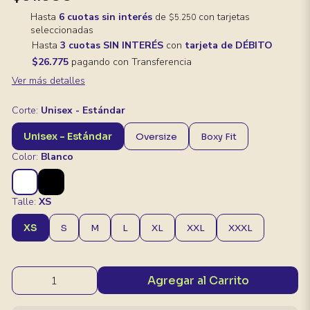
Hasta
6 cuotas sin interés
de
con tarjetas
$5.250
seleccionadas
Hasta
3 cuotas SIN INTERÉS
con
tarjeta de DÉBITO
$26.775
pagando con Transferencia
Ver más detalles
Corte:
Unisex - Estándar
Unisex - Estándar
Oversize
Boxy Fit
Color:
Blanco
Talle:
XS
XS
S
M
L
XL
XXL
XXXL
Agregar al Carrito