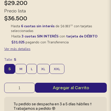
$29.200
Precio lista
$36.500
Hasta
6 cuotas sin interés
de
con tarjetas
33
$6.083
seleccionadas
Hasta
3 cuotas SIN INTERÉS
con
tarjeta de DÉBITO
$31.025
pagando con Transferencia
Ver más detalles
Talle:
S
S
M
L
XL
XXL
Agregar al Carrito
Tu pedido se despacha en 3 a 5 días hábiles ‼️
Trabajamos a pedido 🤓