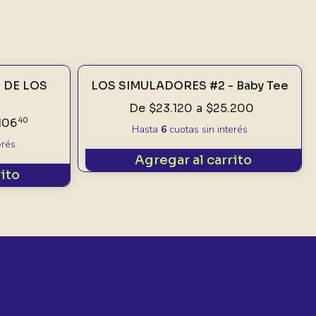
N DE LOS
LOS SIMULADORES #2 - Baby Tee
De
$23.120
a
$25.200
106
40
Hasta
6
cuotas sin interés
erés
Agregar al carrito
rito