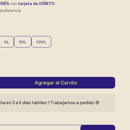
TERÉS
con
tarjeta de DÉBITO
ansferencia
XL
XXL
XXXL
Agregar al Carrito
a en 3 a 5 días hábiles ‼️ Trabajamos a pedido 🤓