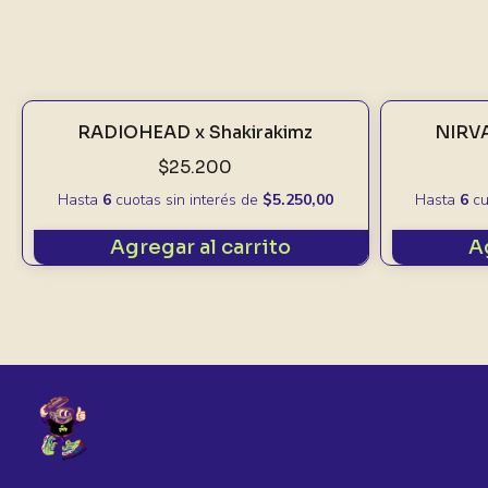
RADIOHEAD x Shakirakimz
NIRVA
$25.200
Hasta
6
cuotas sin interés
de
$5.250,00
Hasta
6
cu
Agregar al carrito
A