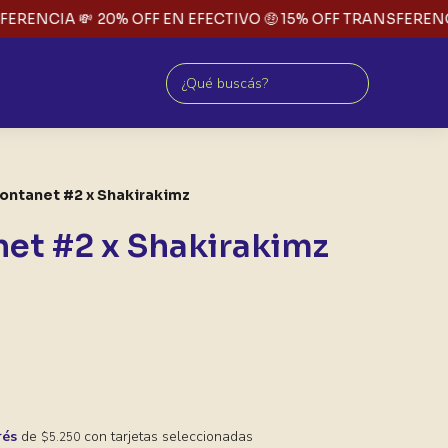
RENCIA 💸
20% OFF EN EFECTIVO 🤑 15% OFF TRANSFERENCIA
Fontanet #2 x Shakirakimz
net #2 x Shakirakimz
rés
de
con tarjetas seleccionadas
$5.250