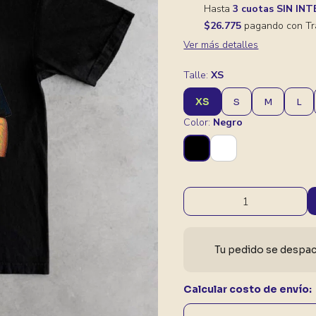
Hasta
3 cuotas SIN IN
$26.775
pagando con Tr
Ver más detalles
Talle:
XS
XS
S
M
L
Color:
Negro
Tu pedido se despach
Calcular costo de envío: