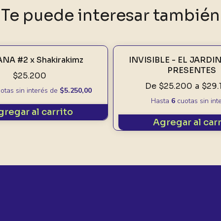
Te puede interesar también
NA #2 x Shakirakimz
INVISIBLE - EL JARDI
PRESENTES
$25.200
De
$25.200
a
$29.
otas sin interés
de
$5.250,00
Hasta
6
cuotas sin int
gregar al carrito
Agregar al car