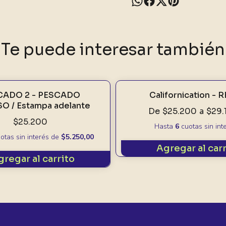
Te puede interesar también
CADO 2 - PESCADO
Californication - 
O / Estampa adelante
De
$25.200
a
$29.
$25.200
Hasta
6
cuotas sin int
otas sin interés
de
$5.250,00
Agregar al car
gregar al carrito