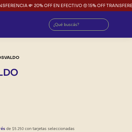
FERENCIA 💸
20% OFF EN EFECTIVO 🤑 15% OFF TRANSFERENC
OSVALDO
LDO
rés
de
con tarjetas seleccionadas
$5.250