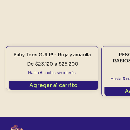
Baby Tees GULP! - Roja y amarilla
PES
RABIOS
De
$23.120
a
$25.200
Hasta
6
cuotas sin interés
Hasta
6
cu
Agregar al carrito
A