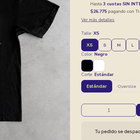
Hasta
3 cuotas SIN IN
$26.775
pagando con Tr
Ver más detalles
Talle:
XS
XS
S
M
L
Color:
Negro
Corte:
Estándar
Estándar
Oversize
Tu pedido se despach