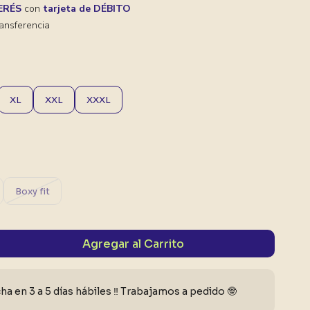
TERÉS
con
tarjeta de DÉBITO
ansferencia
XL
XXL
XXXL
Boxy fit
Agregar al Carrito
a en 3 a 5 días hábiles ‼️ Trabajamos a pedido 🤓