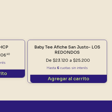
RHCP
Baby Tee Afiche San Justo- LOS
REDONDOS
106
40
De
$23.120
a
$25.200
erés
Hasta
6
cuotas sin interés
rito
Agregar al carrito