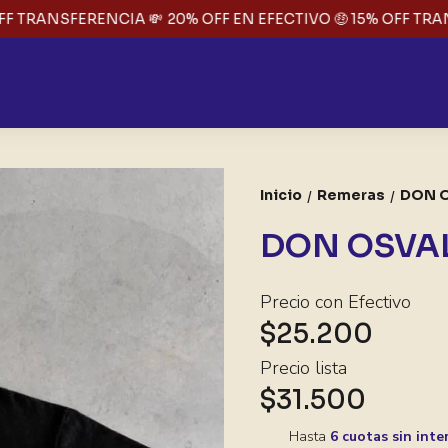
F TRANSFERENCIA 💸
20% OFF EN EFECTIVO 🤑 15% OFF TRANS
Inicio
Remeras
DON 
/
/
DON OSVA
Precio con Efectivo
$25.200
Precio lista
$31.500
Hasta
6 cuotas sin inte