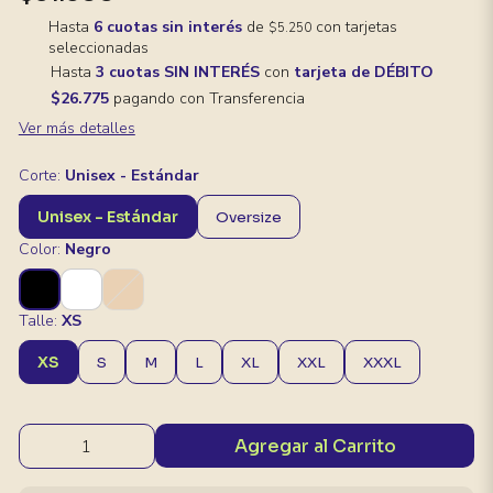
Hasta
6 cuotas sin interés
de
con tarjetas
$5.250
seleccionadas
Hasta
3 cuotas SIN INTERÉS
con
tarjeta de DÉBITO
$26.775
pagando con Transferencia
Ver más detalles
Corte:
Unisex - Estándar
Unisex - Estándar
Oversize
Color:
Negro
Talle:
XS
XS
S
M
L
XL
XXL
XXXL
Agregar al Carrito