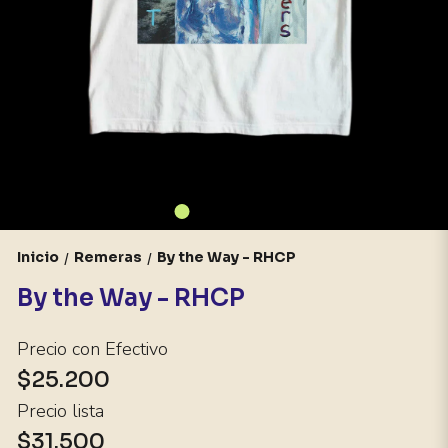
Inicio
Remeras
By the Way - RHCP
/
/
By the Way - RHCP
Precio con Efectivo
$25.200
Precio lista
$31.500