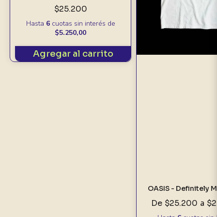
$25.200
Hasta
6
cuotas sin interés
de
$5.250,00
Agregar al carrito
OASIS - Definitely
De
$25.200
a
$2