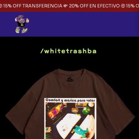
 15% OFF TRANSFERENCIA 💸
20% OFF EN EFECTIVO 🤑 15% O