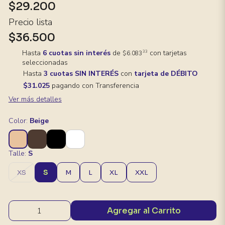
$29.200
Precio lista
$36.500
Hasta
6 cuotas sin interés
de
con tarjetas
33
$6.083
seleccionadas
Hasta
3 cuotas SIN INTERÉS
con
tarjeta de DÉBITO
$31.025
pagando con Transferencia
Ver más detalles
Color:
Beige
Talle:
S
S
XS
M
L
XL
XXL
Agregar al Carrito