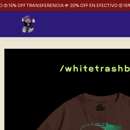
🤑 15% OFF TRANSFERENCIA 💸
20% OFF EN EFECTIVO 🤑 15%