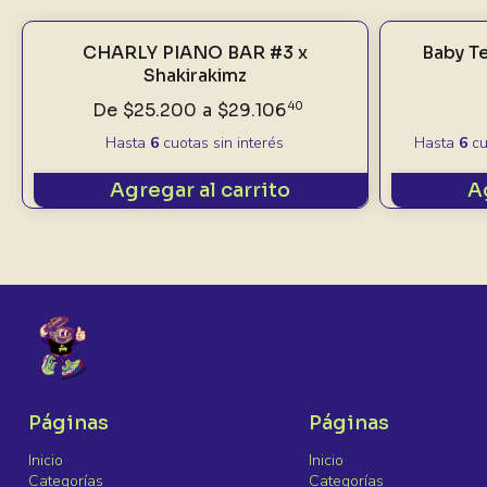
CHARLY PIANO BAR #3 x
Baby Te
Shakirakimz
De
$25.200
a
$29.106
40
Hasta
6
cuotas sin interés
Hasta
6
cu
Agregar al carrito
A
Páginas
Páginas
Inicio
Inicio
Categorías
Categorías