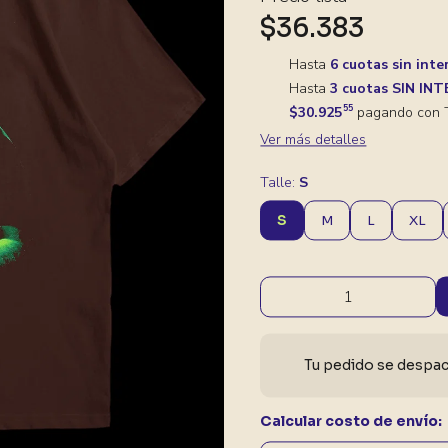
$36.383
Hasta
6 cuotas sin inte
Hasta
3 cuotas SIN IN
55
$30.925
pagando con T
Ver más detalles
Talle:
S
S
M
L
XL
Tu pedido se despach
Calcular costo de envío: