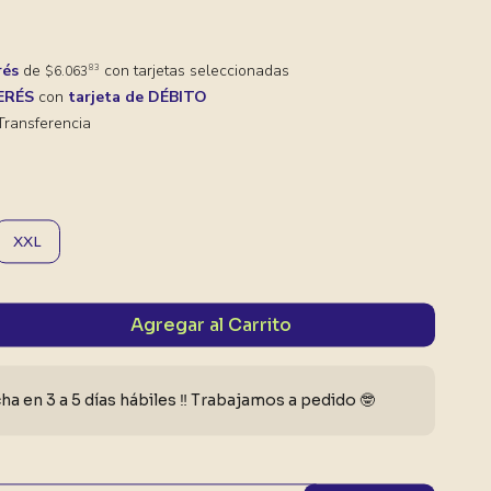
rés
de
con tarjetas seleccionadas
83
$6.063
TERÉS
con
tarjeta de DÉBITO
ransferencia
XXL
Agregar al Carrito
a en 3 a 5 días hábiles ‼️ Trabajamos a pedido 🤓