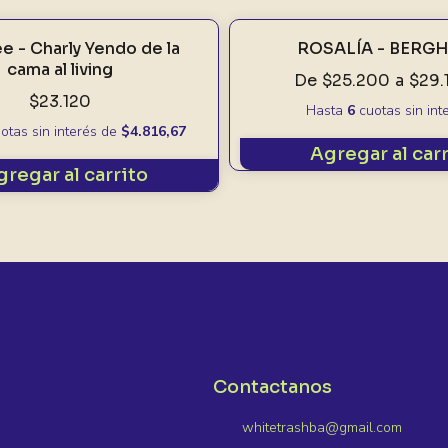
e - Charly Yendo de la
ROSALÍA - BERG
cama al living
De
$25.200
a
$29.
$23.120
Hasta
6
cuotas sin int
otas sin interés
de
$4.816,67
Agregar al car
gregar al carrito
Contactanos
whitetrashba@gmail.com