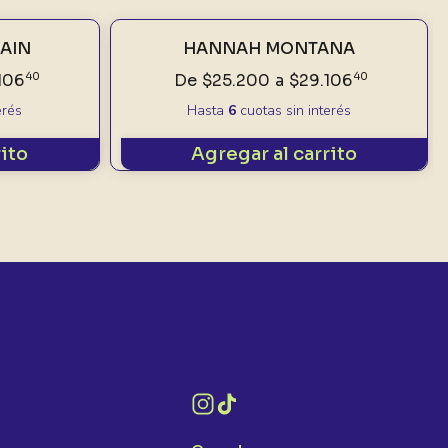
HAIN
HANNAH MONTANA
106
40
De
$25.200
a
$29.106
40
erés
Hasta
6
cuotas sin interés
rito
Agregar al carrito