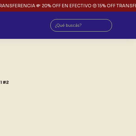
RANSFERENCIA 💸
20% OFF EN EFECTIVO 🤑 15% OFF TRANSFER
I #2