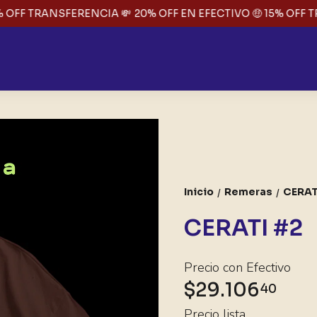
 OFF TRANSFERENCIA 💸
20% OFF EN EFECTIVO 🤑 15% OFF T
Inicio
Remeras
CERAT
/
/
CERATI #2
Precio con Efectivo
$29.106
40
Precio lista