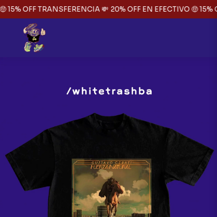
 15% OFF TRANSFERENCIA 💸
20% OFF EN EFECTIVO 🤑 15% 