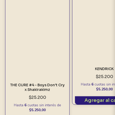
KENDRICK
$25.200
Hasta
6
cuotas sin i
THE CURE #4 - Boys Don't Cry
$5.250,00
x Shakirakimz
$25.200
Agregar al c
Hasta
6
cuotas sin interés
de
$5.250,00