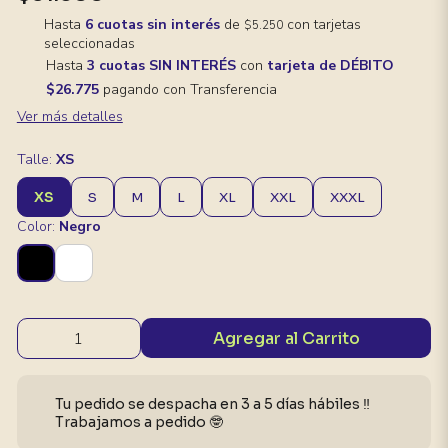
Hasta
6 cuotas sin interés
de
con tarjetas
$5.250
seleccionadas
Hasta
3 cuotas SIN INTERÉS
con
tarjeta de DÉBITO
$26.775
pagando con Transferencia
Ver más detalles
Talle:
XS
XS
S
M
L
XL
XXL
XXXL
Color:
Negro
Agregar al Carrito
Tu pedido se despacha en 3 a 5 días hábiles ‼️
Trabajamos a pedido 🤓