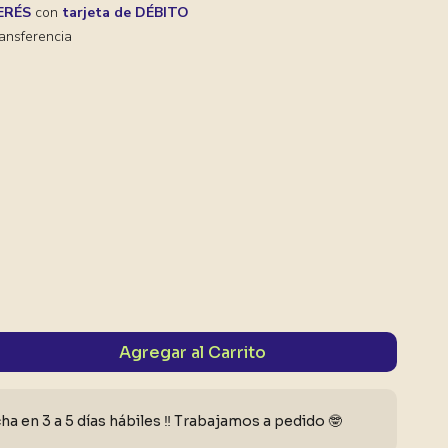
TERÉS
con
tarjeta de DÉBITO
ansferencia
Agregar al Carrito
a en 3 a 5 días hábiles ‼️ Trabajamos a pedido 🤓