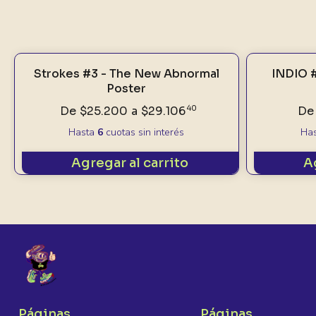
Strokes #3 - The New Abnormal
INDIO 
Poster
De
$25.200
a
$29.106
40
De
Hasta
6
cuotas sin interés
Ha
Agregar al carrito
A
Páginas
Páginas