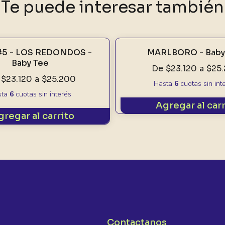
Te puede interesar también
#5 - LOS REDONDOS -
MARLBORO - Baby
Baby Tee
De
$23.120
a
$25
$23.120
a
$25.200
Hasta
6
cuotas sin int
sta
6
cuotas sin interés
Agregar al car
gregar al carrito
Contactanos