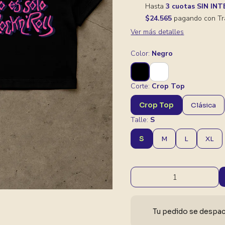
Hasta
3 cuotas SIN IN
$24.565
pagando con Tr
Ver más detalles
Color:
Negro
Corte:
Crop Top
Crop Top
Clásica
Talle:
S
S
M
L
XL
Tu pedido se despach