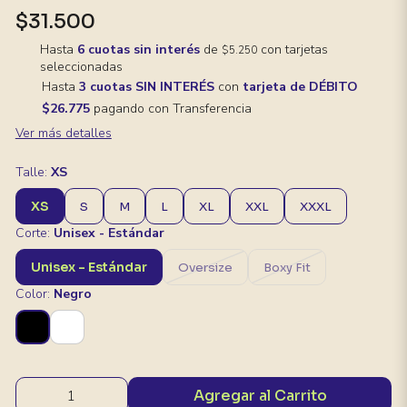
$31.500
Hasta
6 cuotas sin interés
de
con tarjetas
$5.250
seleccionadas
Hasta
3 cuotas SIN INTERÉS
con
tarjeta de DÉBITO
$26.775
pagando con Transferencia
Ver más detalles
Talle:
XS
XS
S
M
L
XL
XXL
XXXL
Corte:
Unisex - Estándar
Unisex - Estándar
Oversize
Boxy Fit
Color:
Negro
Agregar al Carrito