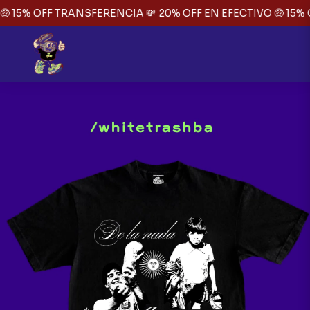
 15% OFF TRANSFERENCIA 💸
20% OFF EN EFECTIVO 🤑 15% 