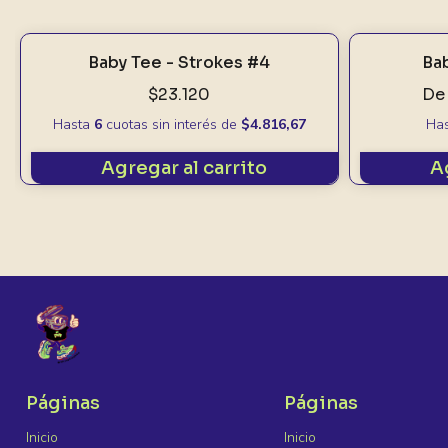
Baby Tee - Strokes #4
Ba
$23.120
De
Hasta
6
cuotas sin interés
de
$4.816,67
Ha
Agregar al carrito
A
Páginas
Páginas
Inicio
Inicio