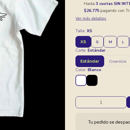
Hasta
3 cuotas SIN IN
$26.775
pagando con Tr
Ver más detalles
Talle:
XS
XS
S
M
L
Corte:
Estándar
Estándar
Oversize
Color:
Blanco
Tu pedido se despach