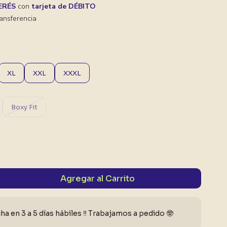
TERÉS
con
tarjeta de DÉBITO
ansferencia
XL
XXL
XXXL
Boxy Fit
Agregar al Carrito
a en 3 a 5 días hábiles ‼️ Trabajamos a pedido 🤓