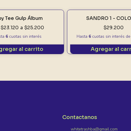
by Tee Gulp Álbum
SANDRO 1 - COL
$23.120
a
$25.200
$29.200
sta
6
cuotas sin interés
Hasta
6
cuotas sin interés
d
gregar al carrito
Agregar al car
Contactanos
whitetrashba@gmail.com