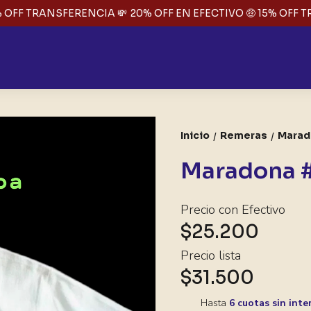
 OFF TRANSFERENCIA 💸
20% OFF EN EFECTIVO 🤑 15% OFF TR
Inicio
Remeras
Marad
/
/
Maradona 
Precio con Efectivo
$25.200
Precio lista
$31.500
Hasta
6 cuotas sin inte