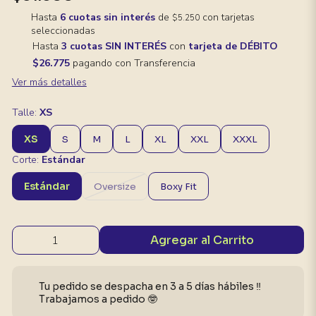
Hasta
6 cuotas sin interés
de
con tarjetas
$5.250
seleccionadas
Hasta
3 cuotas SIN INTERÉS
con
tarjeta de DÉBITO
$26.775
pagando con Transferencia
Ver más detalles
Talle:
XS
XS
S
M
L
XL
XXL
XXXL
Corte:
Estándar
Estándar
Oversize
Boxy Fit
Agregar al Carrito
Tu pedido se despacha en 3 a 5 días hábiles ‼️
Trabajamos a pedido 🤓