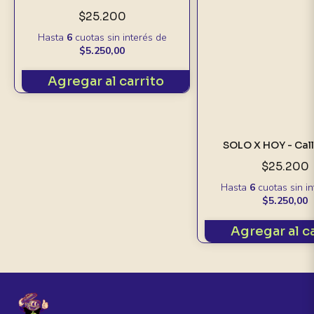
$25.200
Hasta
6
cuotas sin interés
de
$5.250,00
Agregar al carrito
SOLO X HOY - Cal
$25.200
Hasta
6
cuotas sin i
$5.250,00
Agregar al c