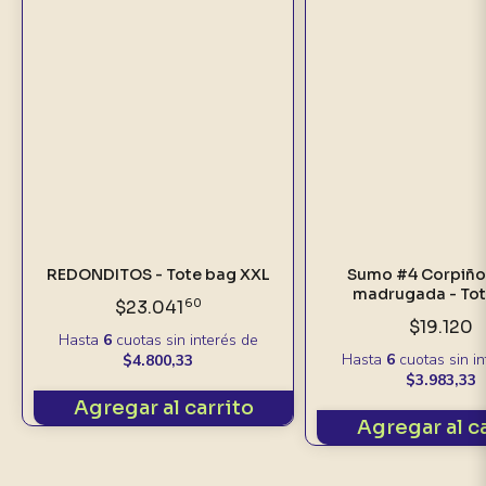
REDONDITOS - Tote bag XXL
Sumo #4 Corpiños
madrugada - Tot
$23.041
60
$19.120
Hasta
6
cuotas sin interés
de
Hasta
6
cuotas sin i
$4.800,33
$3.983,33
Agregar al carrito
Agregar al c