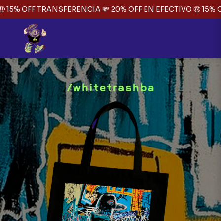
 15% OFF TRANSFERENCIA 💸
20% OFF EN EFECTIVO 🤑 15% O