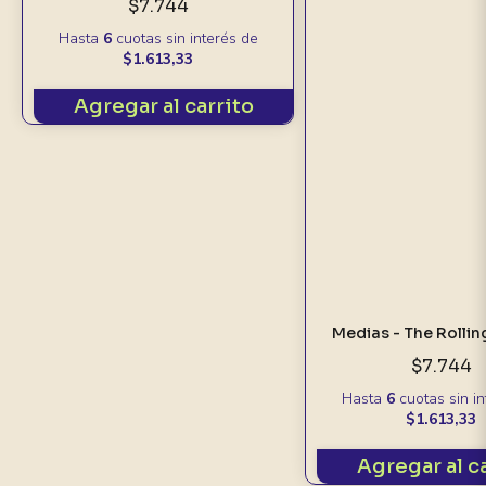
$7.744
Hasta
6
cuotas sin interés
de
$1.613,33
Agregar al carrito
Medias - The Rollin
$7.744
Hasta
6
cuotas sin i
$1.613,33
Agregar al c