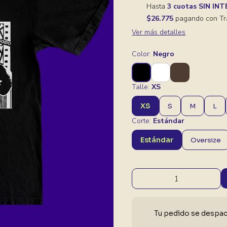
Hasta
3 cuotas SIN IN
$26.775
pagando con Tr
Ver más detalles
Color:
Negro
Talle:
XS
XS
S
M
L
Corte:
Estándar
Estándar
Oversize
Tu pedido se despach