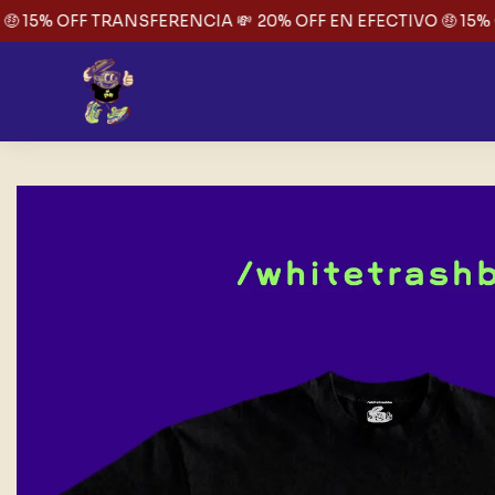
 15% OFF TRANSFERENCIA 💸
20% OFF EN EFECTIVO 🤑 15% 