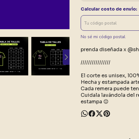
Calcular costo de envío:
No sé mi código postal
prenda diseñada x @sh
////////////////
El corte es unisex, l0
Hecha y estampada art
Cada remera puede tene
Cuidala lavándola del r
estampa 😌