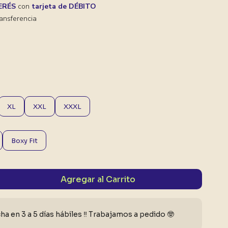
TERÉS
con
tarjeta de DÉBITO
ansferencia
XL
XXL
XXXL
Boxy Fit
Agregar al Carrito
a en 3 a 5 días hábiles ‼️ Trabajamos a pedido 🤓