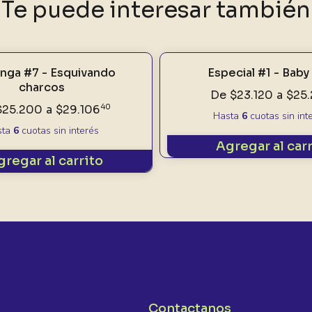
Te puede interesar también
nga #7 - Esquivando
Especial #1 - Baby
charcos
De
$23.120
a
$25
$25.200
a
$29.106
40
Hasta
6
cuotas sin int
sta
6
cuotas sin interés
Agregar al car
gregar al carrito
Contactanos