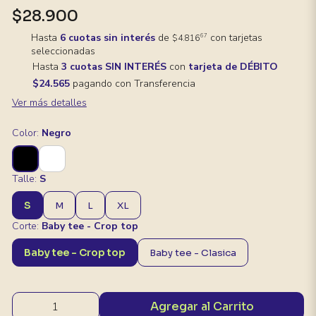
$28.900
Hasta
6 cuotas sin interés
de
con tarjetas
67
$4.816
seleccionadas
Hasta
3 cuotas SIN INTERÉS
con
tarjeta de DÉBITO
$24.565
pagando con Transferencia
Ver más detalles
Color:
Negro
Talle:
S
S
M
L
XL
Corte:
Baby tee - Crop top
Baby tee - Crop top
Baby tee - Clasica
Agregar al Carrito