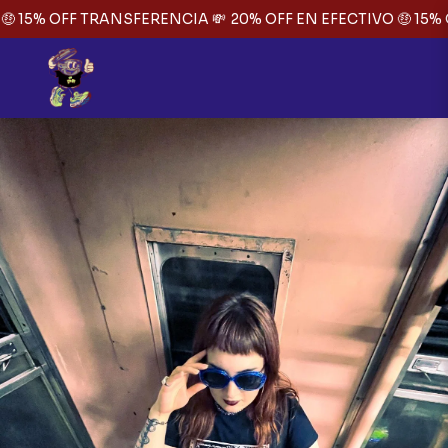
 15% OFF TRANSFERENCIA 💸
20% OFF EN EFECTIVO 🤑 15% 