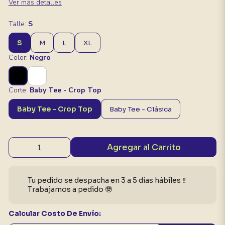
Ver más detalles
Talle:
S
S
M
L
XL
Color:
Negro
Corte:
Baby Tee - Crop Top
Baby Tee - Crop Top
Baby Tee - Clásica
Agregar al Carrito
Tu pedido se despacha en 3 a 5 días hábiles ‼️
Trabajamos a pedido 🤓
Calcular Costo De Envío: