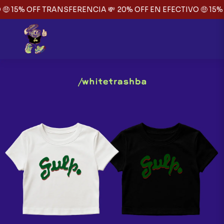
🤑 15% OFF TRANSFERENCIA 💸
20% OFF EN EFECTIVO 🤑 15%