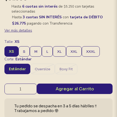
Hasta
6 cuotas sin interés
de
con tarjetas
$5.250
seleccionadas
Hasta
3 cuotas SIN INTERÉS
con
tarjeta de DÉBITO
$26.775
pagando con Transferencia
Ver más detalles
Talle:
XS
XS
S
M
L
XL
XXL
XXXL
Corte:
Estándar
Estándar
Oversize
Boxy Fit
Agregar al Carrito
Tu pedido se despacha en 3 a 5 días hábiles ‼️
Trabajamos a pedido 🤓