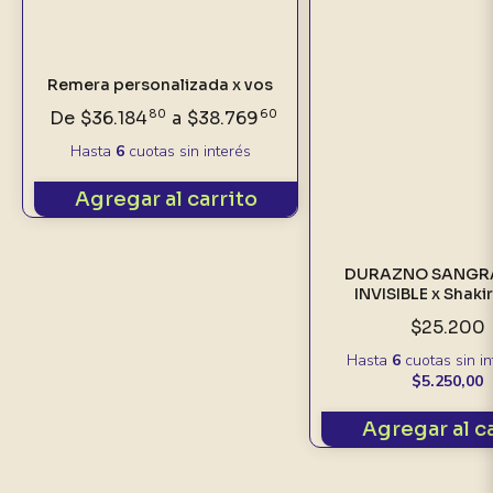
Remera personalizada x vos
De
$36.184
80
a
$38.769
60
Hasta
6
cuotas sin interés
Agregar al carrito
DURAZNO SANGR
INVISIBLE x Shaki
$25.200
Hasta
6
cuotas sin i
$5.250,00
Agregar al c