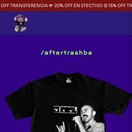
 OFF TRANSFERENCIA 💸
20% OFF EN EFECTIVO 🤑 15% OFF T