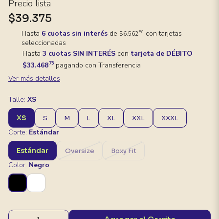
Precio lista
$39.375
Hasta
6 cuotas sin interés
de
con tarjetas
50
$6.562
seleccionadas
Hasta
3 cuotas SIN INTERÉS
con
tarjeta de DÉBITO
75
$33.468
pagando con Transferencia
Ver más detalles
Talle:
XS
XS
S
M
L
XL
XXL
XXXL
Corte:
Estándar
Estándar
Oversize
Boxy Fit
Color:
Negro