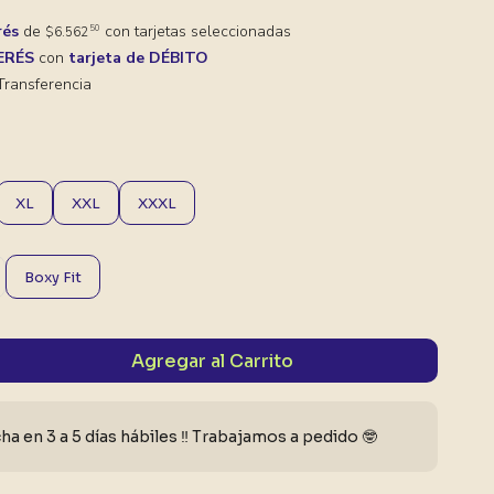
rés
de
con tarjetas seleccionadas
50
$6.562
TERÉS
con
tarjeta de DÉBITO
ransferencia
XL
XXL
XXXL
Boxy Fit
Agregar al Carrito
a en 3 a 5 días hábiles ‼️ Trabajamos a pedido 🤓