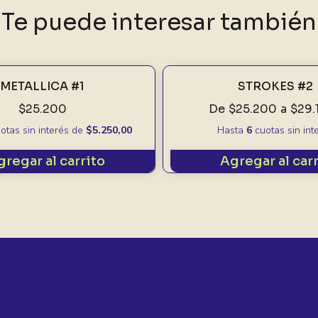
Te puede interesar también
METALLICA #1
STROKES #2
$25.200
De
$25.200
a
$29.
otas sin interés
de
$5.250,00
Hasta
6
cuotas sin int
gregar al carrito
Agregar al car