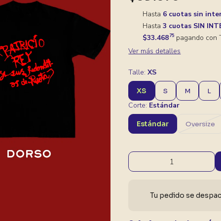
Hasta
6 cuotas sin inte
Hasta
3 cuotas SIN IN
75
$33.468
pagando con T
Ver más detalles
Talle:
XS
XS
S
M
L
Corte:
Estándar
Estándar
Oversize
Tu pedido se despach