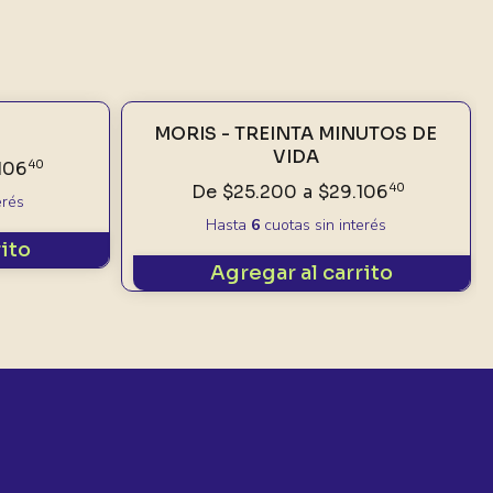
MORIS - TREINTA MINUTOS DE
VIDA
106
40
De
$25.200
a
$29.106
40
erés
Hasta
6
cuotas sin interés
rito
Agregar al carrito