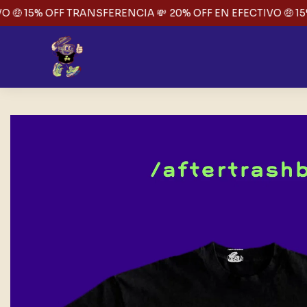
 🤑 15% OFF TRANSFERENCIA 💸
20% OFF EN EFECTIVO 🤑 15