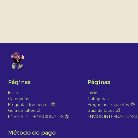
Páginas
Páginas
Inicio
Inicio
Categorías
Categorías
Preguntas frecuentes 🤓
Preguntas frecuentes 🤓
Guía de talles 📐
Guía de talles 📐
ENVIOS INTERNACIONALES 🌎
ENVIOS INTERNACIONAL
Método de pago