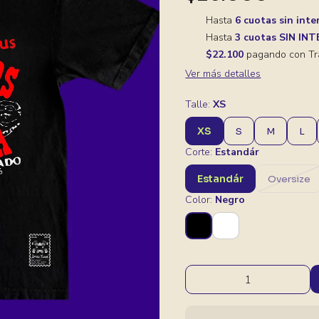
Hasta
6 cuotas sin inte
Hasta
3 cuotas SIN IN
$22.100
pagando con Tr
Ver más detalles
Talle:
XS
XS
S
M
L
Corte:
Estandár
Estandár
Oversize
Color:
Negro