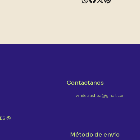
Contactanos
whitetrashba@gmail.com
ES 🌎
Método de envío