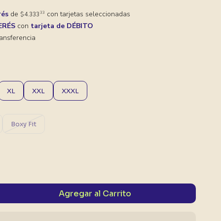
rés
de
con tarjetas seleccionadas
33
$4.333
TERÉS
con
tarjeta de DÉBITO
ansferencia
XL
XXL
XXXL
Boxy Fit
Agregar al Carrito