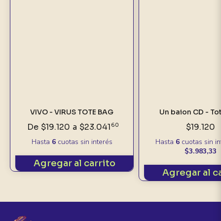
VIVO - VIRUS TOTE BAG
Un baion CD - To
De
$19.120
a
$23.041
60
$19.120
Hasta
6
cuotas sin interés
Hasta
6
cuotas sin i
$3.983,33
Agregar al carrito
Agregar al c