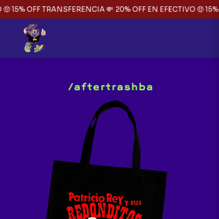
🤑 15% OFF TRANSFERENCIA 💸
20% OFF EN EFECTIVO 🤑 15%