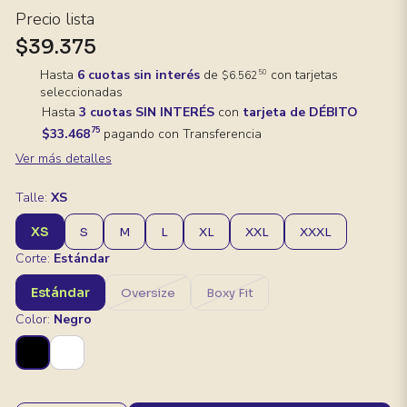
Precio lista
$39.375
Hasta
6 cuotas sin interés
de
con tarjetas
50
$6.562
seleccionadas
Hasta
3 cuotas SIN INTERÉS
con
tarjeta de DÉBITO
75
$33.468
pagando con Transferencia
Ver más detalles
Talle:
XS
XS
S
M
L
XL
XXL
XXXL
Corte:
Estándar
Estándar
Oversize
Boxy Fit
Color:
Negro