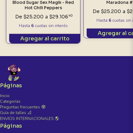
Blood Sugar Sex Magik - Red
Maradona #
Hot Chili Peppers
De
$25.200
a
$2
De
$25.200
a
$29.106
40
Hasta
6
cuotas sin 
Hasta
6
cuotas sin interés
Agregar al c
Agregar al carrito
Páginas
Inicio
Categorías
Preguntas frecuentes 🤓
Guía de talles 📐
ENVIOS INTERNACIONALES 🌎
Páginas