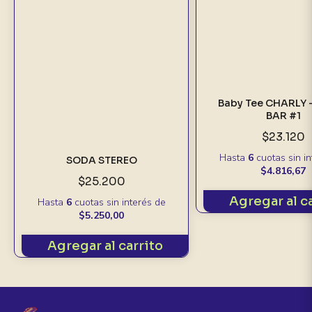
Baby Tee CHARLY 
BAR #1
$23.120
Hasta
6
cuotas sin i
SODA STEREO
$4.816,67
$25.200
Agregar al c
Hasta
6
cuotas sin interés
de
$5.250,00
Agregar al carrito