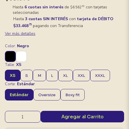
Hasta
6 cuotas sin interés
de
con tarjetas
50
$6.562
seleccionadas
Hasta
3 cuotas SIN INTERÉS
con
tarjeta de DÉBITO
75
$33.468
pagando con Transferencia
Ver más detalles
Color:
Negro
Talle:
XS
XS
S
M
L
XL
XXL
XXXL
Corte:
Estándar
Estándar
Oversize
Boxy fit
Agregar al Carrito