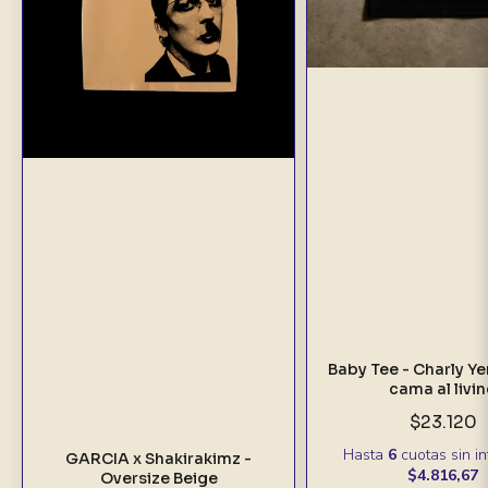
Baby Tee - Charly Ye
cama al livi
$23.120
Hasta
6
cuotas sin i
GARCIA x Shakirakimz -
$4.816,67
Oversize Beige