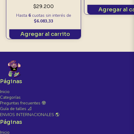
$29.200
Agregar al c
Hasta
6
cuotas sin interés
de
$6.083,33
Agregar al carrito
Páginas
Inicio
Categorías
Preguntas frecuentes 🤓
Guía de talles 📐
ENVIOS INTERNACIONALES 🌎
Páginas
Inicio