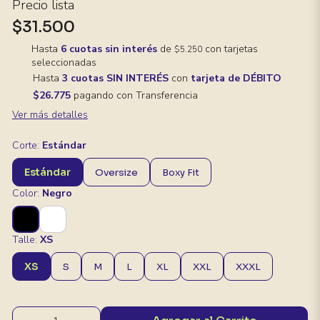
Precio lista
$31.500
Hasta
6 cuotas sin interés
de
con tarjetas
$5.250
seleccionadas
Hasta
3 cuotas SIN INTERÉS
con
tarjeta de DÉBITO
$26.775
pagando con Transferencia
Ver más detalles
Corte:
Estándar
Estándar
Oversize
Boxy Fit
Color:
Negro
Talle:
XS
XS
S
M
L
XL
XXL
XXXL