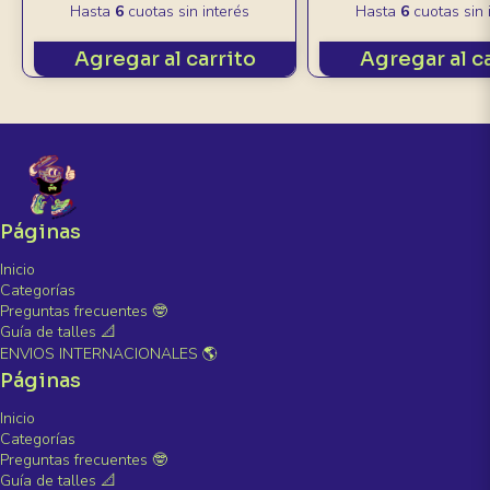
Hasta
6
cuotas sin interés
Hasta
6
cuotas sin 
Agregar al carrito
Agregar al c
Páginas
Inicio
Categorías
Preguntas frecuentes 🤓
Guía de talles 📐
ENVIOS INTERNACIONALES 🌎
Páginas
Inicio
Categorías
Preguntas frecuentes 🤓
Guía de talles 📐