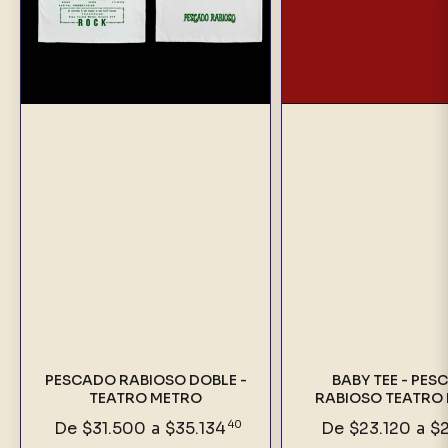
PESCADO RABIOSO DOBLE -
BABY TEE - PE
TEATRO METRO
RABIOSO TEATRO
De
$31.500
a
$35.134
40
De
$23.120
a
$