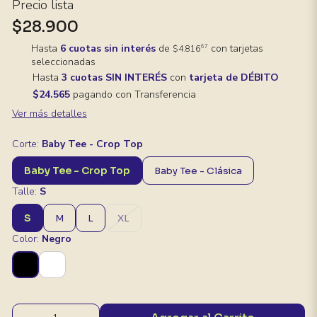
Precio lista
$28.900
Hasta
6 cuotas sin interés
de
con tarjetas
67
$4.816
seleccionadas
Hasta
3 cuotas SIN INTERÉS
con
tarjeta de DÉBITO
$24.565
pagando con Transferencia
Ver más detalles
Corte:
Baby Tee - Crop Top
Baby Tee - Crop Top
Baby Tee - Clásica
Talle:
S
S
M
L
XL
Color:
Negro