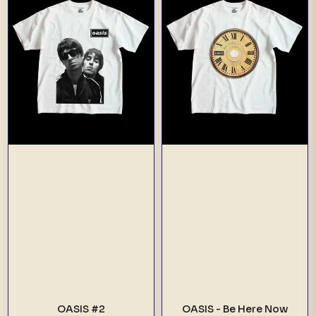
OASIS #2
OASIS - Be Here Now