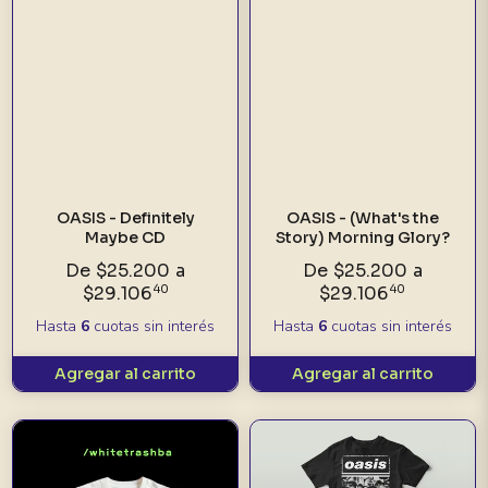
OASIS - Definitely
OASIS - (What's the
Maybe CD
Story) Morning Glory?
De
$25.200
a
De
$25.200
a
$29.106
40
$29.106
40
Hasta
6
cuotas sin interés
Hasta
6
cuotas sin interés
Agregar al carrito
Agregar al carrito