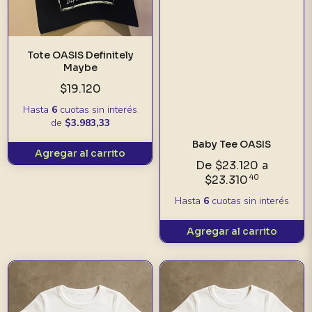
Tote OASIS Definitely
Maybe
$19.120
Hasta
6
cuotas sin interés
de
$3.983,33
Baby Tee OASIS
Agregar al carrito
De
$23.120
a
$23.310
40
Hasta
6
cuotas sin interés
Agregar al carrito