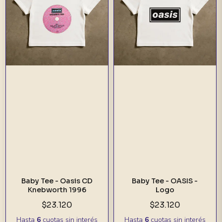
Baby Tee - Oasis CD
Baby Tee - OASIS -
Knebworth 1996
Logo
$23.120
$23.120
Hasta
6
cuotas sin interés
Hasta
6
cuotas sin interés