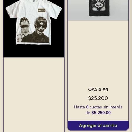
OASIS #4
$25.200
Hasta
6
cuotas sin interés
de
$5.250,00
Agregar al carrito