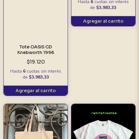
Hasta
6
cuotas sin interés
de
$3.983,33
Agregar al carrito
Tote OASIS CD
Knebworth 1996
$19.120
Hasta
6
cuotas sin interés
de
$3.983,33
Agregar al carrito