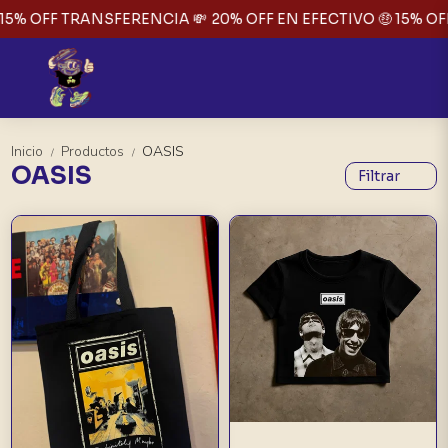
% OFF TRANSFERENCIA 💸
20% OFF EN EFECTIVO 🤑 15% OFF 
Inicio
Productos
OASIS
/
/
OASIS
Filtrar