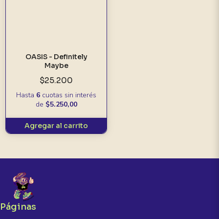
OASIS - Definitely
Maybe
$25.200
Hasta
6
cuotas sin interés
de
$5.250,00
Agregar al carrito
Páginas