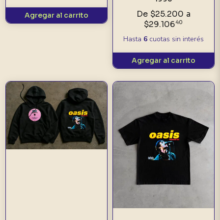
De
$25.200
a
Agregar al carrito
$29.106
40
Hasta
6
cuotas sin interés
Agregar al carrito