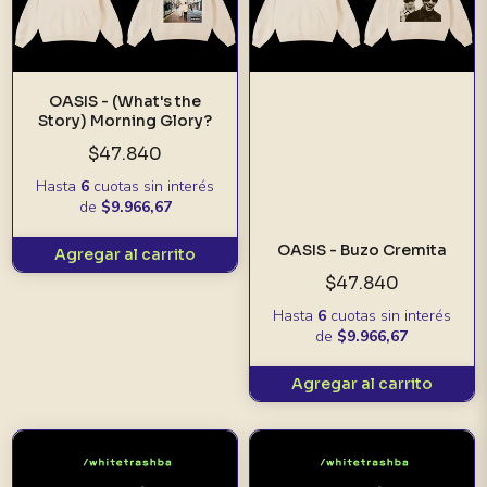
OASIS - (What's the
Story) Morning Glory?
$47.840
Hasta
6
cuotas sin interés
de
$9.966,67
OASIS - Buzo Cremita
Agregar al carrito
$47.840
Hasta
6
cuotas sin interés
de
$9.966,67
Agregar al carrito